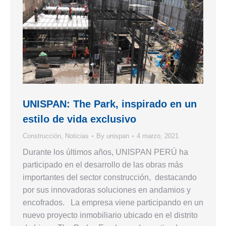
UNISPAN: The Park, inspirado en un
estilo de vida exclusivo
Construcción
,
Noticias
By
unispan
4 marzo, 2021
Durante los últimos años, UNISPAN PERÚ ha
participado en el desarrollo de las obras más
importantes del sector construcción, destacando
por sus innovadoras soluciones en andamios y
encofrados. La empresa viene participando en un
nuevo proyecto inmobiliario ubicado en el distrito