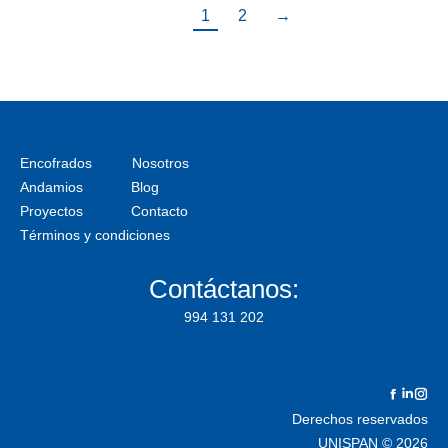
1
2
→
Encofrados
Nosotros
Andamios
Blog
Proyectos
Contacto
Términos y condiciones
Contáctanos:
994 131 202
Facebo
Linke
In
Derechos reservados
UNISPAN © 2026