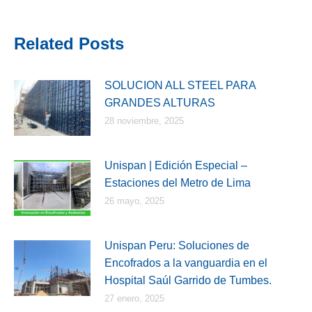
on
on
on
on
on
Facebook
X
Pinterest
LinkedIn
WhatsApp
Related Posts
SOLUCION ALL STEEL PARA
GRANDES ALTURAS
28 noviembre, 2025
Unispan | Edición Especial –
Estaciones del Metro de Lima
26 mayo, 2025
Unispan Peru: Soluciones de
Encofrados a la vanguardia en el
Hospital Saúl Garrido de Tumbes.
27 enero, 2025