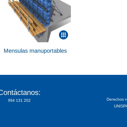
Mensulas manuportables
Contáctanos:
Derechos r
994 131 202
UNISP