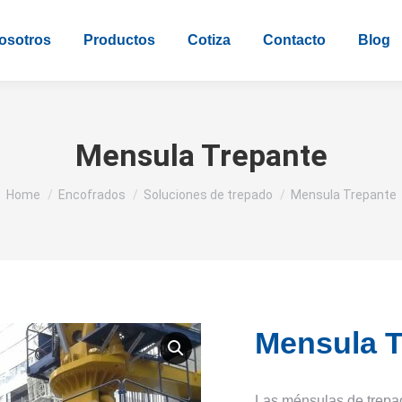
osotros
Productos
Cotiza
Contacto
Blog
Mensula Trepante
You are here:
Home
Encofrados
Soluciones de trepado
Mensula Trepante
Mensula T
Las ménsulas de trepa