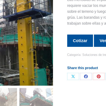
requiere vaciar los mu
sobre el terreno y lueg
grúa. Las barandas y r
trabajan sobre ellas y a
Cotizar
Ver
Categoría:
Soluciones de tr
Share this product
Share
Share
Sha
on
on
on
X
Facebook
Pint