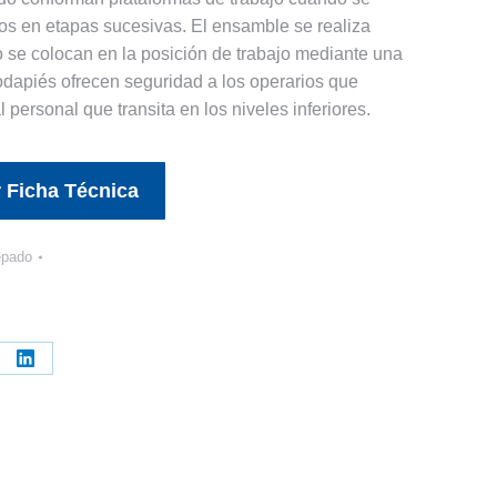
ros en etapas sucesivas. El ensamble se realiza
o se colocan en la posición de trabajo mediante una
odapiés ofrecen seguridad a los operarios que
l personal que transita en los niveles inferiores.
 Ficha Técnica
epado
re
Share
on
erest
LinkedIn