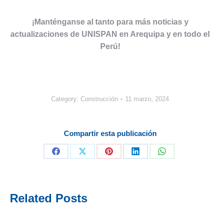
¡Manténganse al tanto para más noticias y
actualizaciones de UNISPAN en Arequipa y en todo el
Perú!
Category:
Construcción
11 marzo, 2024
Compartir esta publicación
Share
Share
Share
Share
Share
on
on
on
on
on
Facebook
X
Pinterest
LinkedIn
WhatsApp
Related Posts