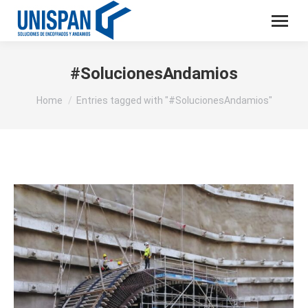
#SolucionesAndamios
You are here:
Home
Entries tagged with "#SolucionesAndamios"