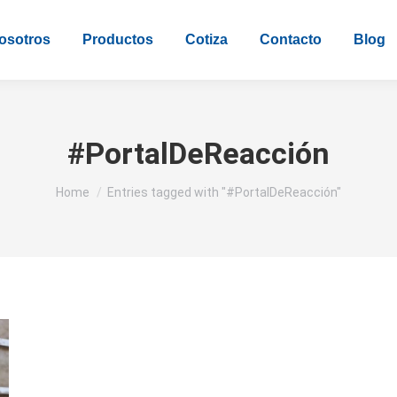
osotros
Productos
Cotiza
Contacto
Blog
#PortalDeReacción
You are here:
Home
Entries tagged with "#PortalDeReacción"