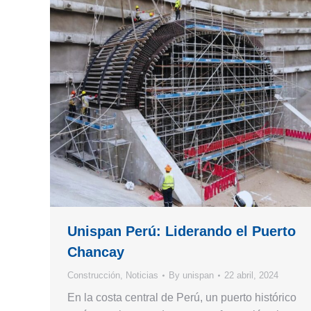
Unispan Perú: Liderando el Puerto
Chancay
Construcción
,
Noticias
By
unispan
22 abril, 2024
En la costa central de Perú, un puerto histórico