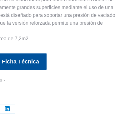
damente grandes superficies mediante el uso de una
 está diseñado para soportar una presión de vaciado
e la versión reforzada permite una presión de
rea de 7,2m2.
 Ficha Técnica
as
re
Share
on
erest
LinkedIn