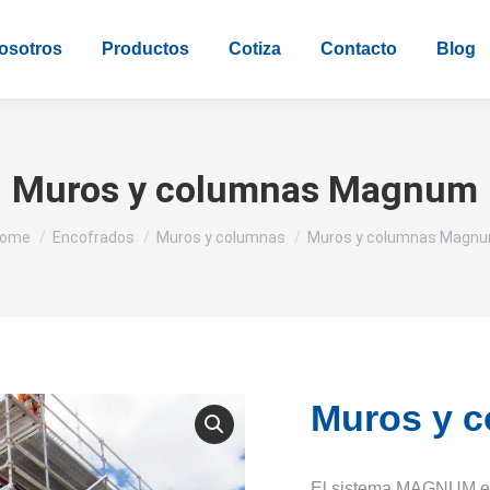
osotros
Productos
Cotiza
Contacto
Blog
Muros y columnas Magnum
ou are here:
ome
Encofrados
Muros y columnas
Muros y columnas Magn
Muros y 
El sistema MAGNUM es l