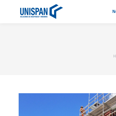
N
Y
H