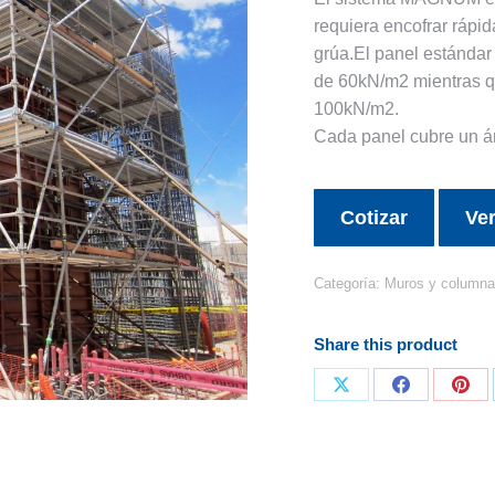
requiera encofrar rápi
grúa.El panel estándar
de 60kN/m2 mientras qu
100kN/m2.
Cada panel cubre un á
Cotizar
Ver
Categoría:
Muros y column
Share this product
Share
Share
Sha
on
on
on
X
Facebook
Pint